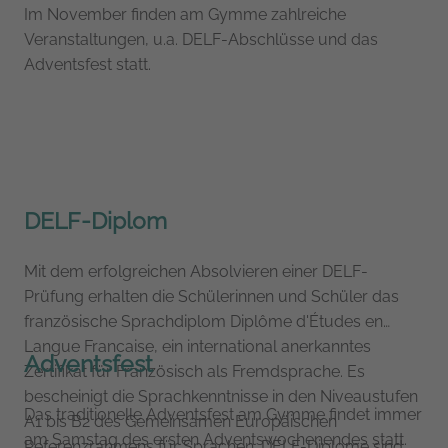
Im November finden am Gymme zahlreiche
Veranstaltungen, u.a. DELF-Abschlüsse und das
Adventsfest statt.
DELF-Diplom
Mit dem erfolgreichen Absolvieren einer DELF-
Prüfung erhalten die Schülerinnen und Schüler das
französische Sprachdiplom Diplôme d'Études en
Langue Francaise, ein international anerkanntes
Adventsfest
Zertifikat für Französisch als Fremdsprache. Es
bescheinigt die Sprachkenntnisse in den Niveaustufen
Das traditionelle Adventsfest am Gymme findet immer
A1 bis B2 des Gemeinsamen Europäischen
am Samstag des ersten Adventswochenendes statt.
Referenzrahmens für Sprachen. DELF-Diplome sind