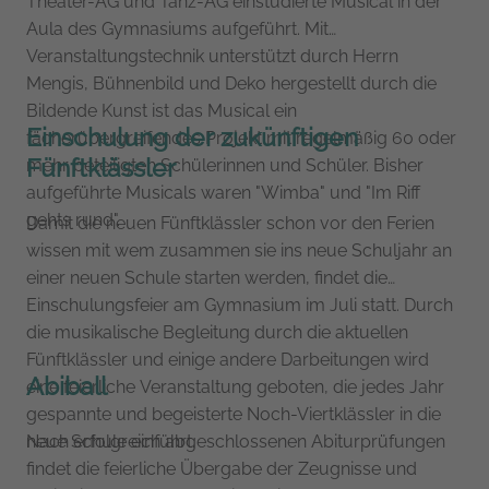
Theater-AG und Tanz-AG einstudierte Musical in der
Aula des Gymnasiums aufgeführt. Mit
Veranstaltungstechnik unterstützt durch Herrn
Mengis, Bühnenbild und Deko hergestellt durch die
Bildende Kunst ist das Musical ein
Einschulung der zukünftigen
fächerübergreifendes Projekt mit regelmäßig 60 oder
Fünftklässler
mehr beteiligten Schülerinnen und Schüler. Bisher
aufgeführte Musicals waren "Wimba" und "Im Riff
gehts rund".
Damit die neuen Fünftklässler schon vor den Ferien
wissen mit wem zusammen sie ins neue Schuljahr an
einer neuen Schule starten werden, findet die
Einschulungsfeier am Gymnasium im Juli statt. Durch
die musikalische Begleitung durch die aktuellen
Fünftklässler und einige andere Darbeitungen wird
Abiball
eine feierliche Veranstaltung geboten, die jedes Jahr
gespannte und begeisterte Noch-Viertklässler in die
neue Schule einführt.
Nach erfolgreich abgeschlossenen Abiturprüfungen
findet die feierliche Übergabe der Zeugnisse und