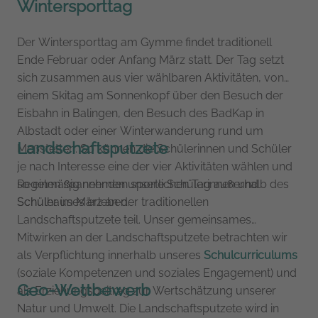
Wintersporttag
Der Wintersporttag am Gymme findet traditionell
Ende Februar oder Anfang März statt. Der Tag setzt
sich zusammen aus vier wählbaren Aktivitäten, von
einem Skitag am Sonnenkopf über den Besuch der
Eisbahn in Balingen, den Besuch des BadKap in
Albstadt oder einer Winterwanderung rund um
Landschaftsputzete
Meßstetten. So können die Schülerinnen und Schüler
je nach Interesse eine der vier Aktivitäten wählen und
so einen spannenden sportlichen Tag außerhalb des
Regelmäßig nehmen unsere Schülerinnen und
Schulhauses erleben.
Schüler im März an der traditionellen
Landschaftsputzete teil. Unser gemeinsames
Mitwirken an der Landschaftsputzete betrachten wir
als Verpflichtung innerhalb unseres
Schulcurriculums
(soziale Kompetenzen und soziales Engagement) und
Geo-Wettbewerb
als Erziehungsbeitrag zur Wertschätzung unserer
Natur und Umwelt. Die Landschaftsputzete wird in