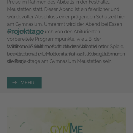
Preise im Rahmen des Abiballs in der Festhalle
Meßstetten statt. Dieser Abend ist ein feierlicher und
würdevoller Abschluss einer prägenden Schulzeit hier
am Gymnasium. Umrahmt wird der Abend bei Essen
Projekttage
und Getränken durch von den Abiturienten
vorbereitete Programmpunkte, wie z.B. der
traditionelle Abifilm, Auftritte der Abiband oder Spiele,
Wilhelma, Bauernhofbesuch, mal kreativ, mal
bei welchen die Lehrer mitunter aufs Korn genommen
sportlich, mal mit Motto, mal ohne - so bunt können
werden.
die Projekttage am Gymnasium Meßstetten sein.
MEHR