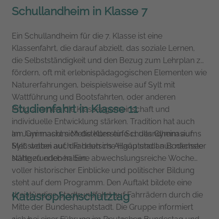
Schullandheim in Klasse 7
Ein Schullandheim für die 7. Klasse ist eine
Klassenfahrt, die darauf abzielt, das soziale Lernen,
die Selbstständigkeit und den Bezug zum Lehrplan zu
fördern, oft mit erlebnispädagogischen Elementen wie
Naturerfahrungen, beispielsweise auf Sylt mit
Wattführung und Bootsfahrten, oder anderen
Studienfahrt in Klasse 11
Programmen, die Klassengemeinschaft und
individuelle Entwicklung stärken.
Tradition hat auch
am Gymnasium Meßstetten ein Schullandheim auf
Im Juni macht sich die Kursstufe 11 des Gymnasiums
Sylt, wobei auch Fahrten ins Allgäu und an Bodensee
Meßstetten auf, die deutsche Hauptstadt aus nächster
stattgefunden haben.
Nähe zu erleben. Eine abwechslungsreiche Woche
voller historischer Einblicke und politischer Bildung
steht auf dem Programm. Den Auftakt bildete eine
Katasrophenschutztag
dreistündige Stadtrundfahrt auf Fahrrädern durch die
Mitte der Bundeshauptstadt. Die Gruppe informiert