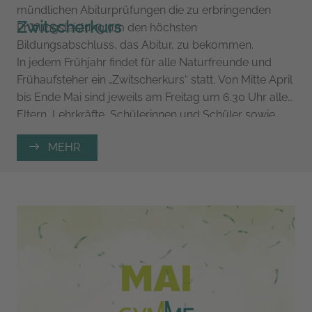
mündlichen Abiturprüfungen die zu erbringenden
Zwitscherkurs
Prüfungsleistung um den höchsten
Bildungsabschluss, das Abitur, zu bekommen.
In jedem Frühjahr findet für alle Naturfreunde und
Frühaufsteher ein „Zwitscherkurs“ statt. Von Mitte April
bis Ende Mai sind jeweils am Freitag um 6.30 Uhr alle
Eltern, Lehrkräfte, Schülerinnen und Schüler sowie
interessierte Verwandte und Freunde des Gymnasium
MEHR
Meßstetten zu einem Naturspaziergang mit Herr
Hertel eingeladen. Treffpunkt ist der Schulhof des
Gymnasiums. Bei einem Spaziergang durch das
Wohngebiet oder durch das Wildgehege werden alle
Vogelstimmen bewundert und erklärt. Die Führung
dauert 45 min.