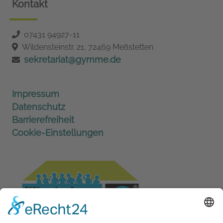
Kontakt
07431 94927-11
Wildensteinstr. 21, 72469 Meßstetten
sekretariat@gymme.de
Impressum
Datenschutz
Barrierefreiheit
Cookie-Einstellungen