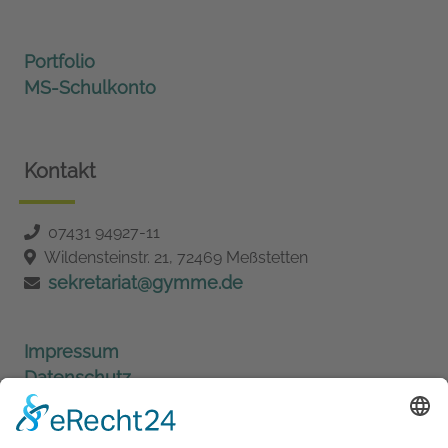
Portfolio
MS-Schulkonto
Kontakt
07431 94927-11
Wildensteinstr. 21, 72469 Meßstetten
sekretariat@gymme.de
Impressum
Datenschutz
Barrierefreiheit
Cookie-Einstellungen