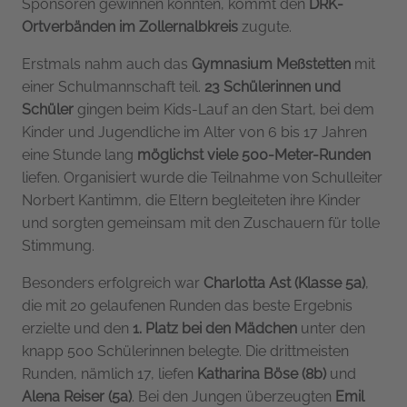
Sponsoren gewinnen konnten, kommt den
DRK-
Ortverbänden im Zollernalbkreis
zugute.
Erstmals nahm auch das
Gymnasium Meßstetten
mit
einer Schulmannschaft teil.
23 Schülerinnen und
Schüler
gingen beim Kids-Lauf an den Start, bei dem
Kinder und Jugendliche im Alter von 6 bis 17 Jahren
eine Stunde lang
möglichst viele 500-Meter-Runden
liefen. Organisiert wurde die Teilnahme von Schulleiter
Norbert Kantimm, die Eltern begleiteten ihre Kinder
und sorgten gemeinsam mit den Zuschauern für tolle
Stimmung.
Besonders erfolgreich war
Charlotta Ast (Klasse 5a)
,
die mit 20 gelaufenen Runden das beste Ergebnis
erzielte und den
1. Platz bei den Mädchen
unter den
knapp 500 Schülerinnen belegte. Die drittmeisten
Runden, nämlich 17, liefen
Katharina Böse (8b)
und
Alena Reiser (5a)
. Bei den Jungen überzeugten
Emil