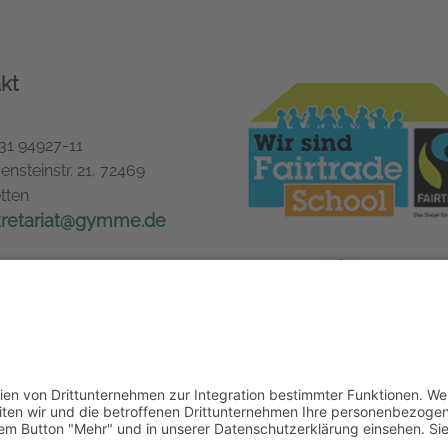
kt
31 94927-11
ensteinstr. 21, 72469
tten
kretariat@gymme.de
ssum
schutz
refreiheit
e-Einstellungen