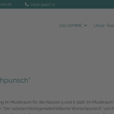
ymme.de
07431 94927-11
Das GYMME
Unser Te
chpunsch“
 im Musikraum für die Klassen 5 und 6 statt. Im Musikraum 
ch
“Der satanarchäolügenialkohöllische Wunschpunsch” von M