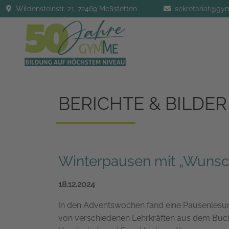
Wildensteinstr. 21, 72469 Meßstetten
sekretariat@g
BERICHTE & BILDER
Winterpausen mit „Wuns
18.12.2024
I
n den Adventswochen fand eine Pausenlesung
von verschiedenen Lehrkräften aus dem Bu