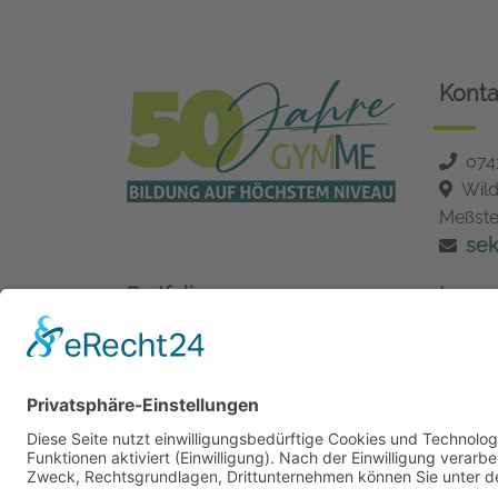
Konta
074
Wild
Meßste
se
Portfolio
Impre
MS-Schulkonto
Daten
Barrie
Cooki